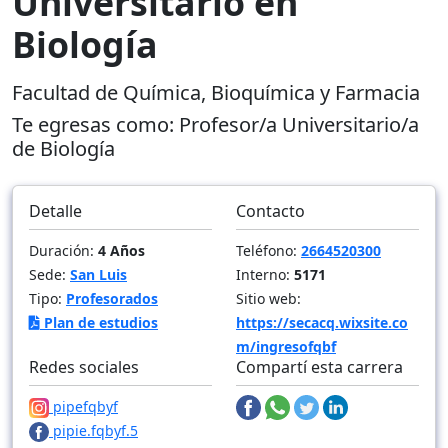
Universitario en
Biología
Facultad de Química, Bioquímica y Farmacia
Te egresas como:
Profesor/a Universitario/a
de Biología
Detalle
Contacto
Duración:
4 Años
Teléfono:
2664520300
Sede:
San Luis
Interno:
5171
Tipo:
Profesorados
Sitio web:
Plan de estudios
https://secacq.wixsite.co
m/ingresofqbf
Redes sociales
Compartí esta carrera
pipefqbyf
pipie.fqbyf.5