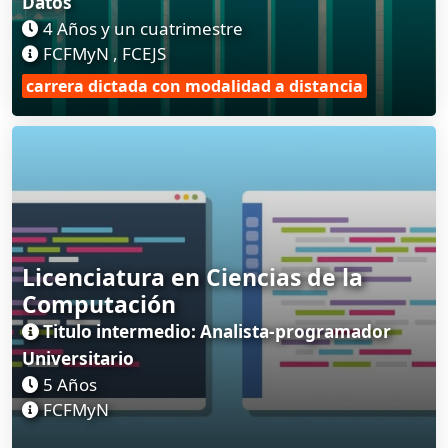
Datos
4 Años y un cuatrimestre
FCFMyN , FCEJS
carrera dictada con modalidad a distancia
Licenciatura en Ciencias de la
Computación
Titulo intermedio: Analista-programador
Universitario
5 Años
FCFMyN