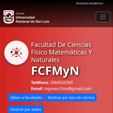
Secretaría Académica
Facultad De Ciencias
Físico Matemáticas Y
Naturales
FCFMyN
Teléfono
: 2664520300
Email
: ingreso.fmn@gmail.com
Volver a facultades
Mostrar por tipo de carrera
Mostrar por sedes