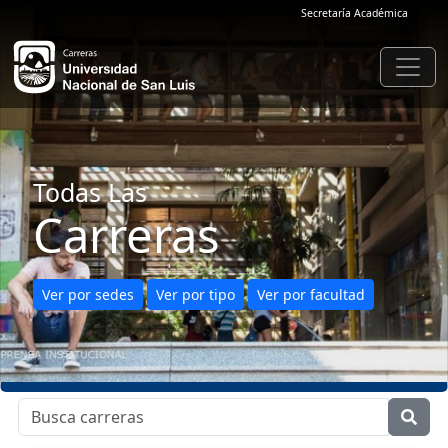
Secretaría Académica
Todas Las
Carreras
Ver por sedes
Ver por tipo
Ver por facultad