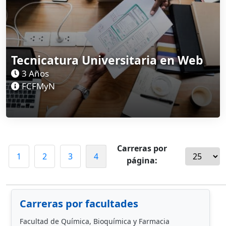
Tecnicatura Universitaria en Web
3 Años
FCFMyN
Carreras por
1
2
3
4
página:
Carreras por facultades
Facultad de Química, Bioquímica y Farmacia